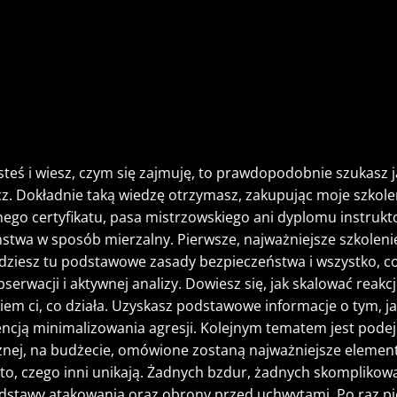
 jesteś i wiesz, czym się zajmuję, to prawdopodobnie szukas
. Dokładnie taką wiedzę otrzymasz, zakupując moje szkolen
go certyfikatu, pasa mistrzowskiego ani dyplomu instrukto
twa w sposób mierzalny. Pierwsze, najważniejsze szkoleni
ajdziesz tu podstawowe zasady bezpieczeństwa i wszystko, 
rwacji i aktywnej analizy. Dowiesz się, jak skalować reakcje
iem ci, co działa. Uzyskasz podstawowe informacje o tym, ja
sencją minimalizowania agresji. Kolejnym tematem jest pode
cznej, na budżecie, omówione zostaną najważniejsze elemen
o, czego inni unikają. Żadnych bzdur, żadnych skomplikowan
 podstawy atakowania oraz obrony przed uchwytami. Po raz 