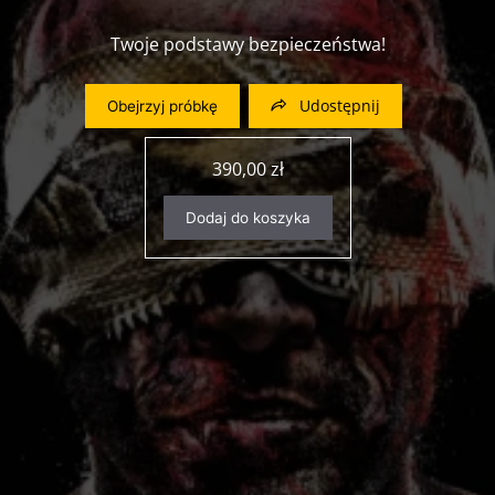
Twoje podstawy bezpieczeństwa!
Udostępnij
Obejrzyj próbkę
390,00
zł
Dodaj do koszyka