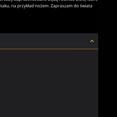
 ataku, na przykład nożem. Zapraszam do świata
29:50
06:59
14:26
05:30
05:50
04:31