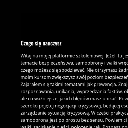
Czego się nauczysz
Witaj na mojej platformie szkoleniowej. Jeżeli tu
temacie bezpieczeństwa, samoobrony i walki wręcz
czego możesz się spodziewać. Nie otrzymasz żadne
moim kursom zwiększysz swój poziom bezpieczeńs
Zajarałem się takimi tematami jak prewencja. Zn
rozpoznawania, unikania, wyprzedzania faktów, obse
ale co ważniejsze, jakich błędów masz unikać. Pow
szeroko pojętej negocjacji kryzysowej, będącej e
zarządzanie sytuacją kryzysową. W części prakty
samoobrona jest po prostu bez sensu. Powiem ci t
walki, zaciskanie pięści, położenie rąk. Poznasz