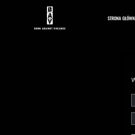
Przejdź
do
treści
STRONA GŁÓWN
W