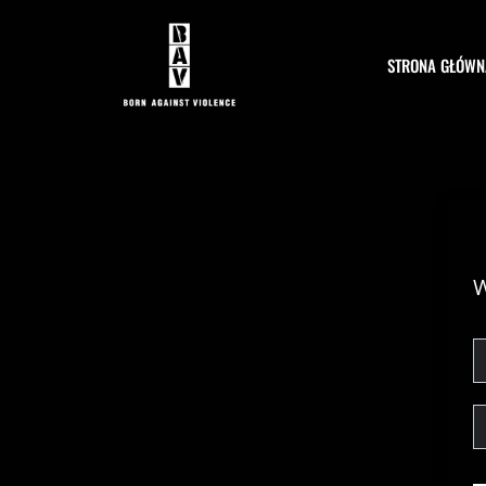
Przejdź
do
treści
STRONA GŁÓWN
W