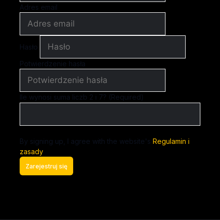
Adres email
Hasło
Potwierdzenie hasła
Ile wynosi suma liczb 2 i 7? (Required)
By signing up, I agree with the website's
Regulamin i
zasady
Zarejestruj się