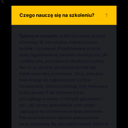
Czego nauczę się na szkoleniu?
Żyjemy w czasach
, w których mamy przesyt
informacji. W sieci można znaleźć tysiące
technik i rozwiązań. Przedstawiane przeze
mnie zagadnienia są zarówno teoretyczne, jak
i praktyczne, pozbawione zbędnych ruchów.
Nie chcę, abyście gromadzili techniki jak
kolekcjonerskie przedmioty. Chcę, żebyście
mieli dostęp do najprostszych ruchów.
Rozwiązania, które prezentuję, były testowane
przez ponad 15 lat zarówno przez
początkujące osoby o różnych gabarytach i
płci, jak i przez specjalistów oraz osoby
zajmujące się codziennie bezpieczeństwem.
Pierwsze szkolenie stanowi jednocześnie
bazę wyjściową dla wszystkich innych, które tu