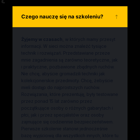
Czego nauczę się na szkoleniu?
Żyjemy w czasach
, w których mamy przesyt
informacji. W sieci można znaleźć tysiące
technik i rozwiązań. Przedstawiane przeze
mnie zagadnienia są zarówno teoretyczne, jak
i praktyczne, pozbawione zbędnych ruchów.
Nie chcę, abyście gromadzili techniki jak
kolekcjonerskie przedmioty. Chcę, żebyście
mieli dostęp do najprostszych ruchów.
Rozwiązania, które prezentuję, były testowane
przez ponad 15 lat zarówno przez
początkujące osoby o różnych gabarytach i
płci, jak i przez specjalistów oraz osoby
zajmujące się codziennie bezpieczeństwem.
Pierwsze szkolenie stanowi jednocześnie
bazę wyjściową dla wszystkich innych, które tu