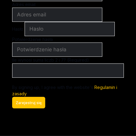
Adres email
Hasło
Potwierdzenie hasła
Ile wynosi suma liczb 2 i 7? (Required)
By signing up, I agree with the website's
Regulamin i
zasady
Zarejestruj się