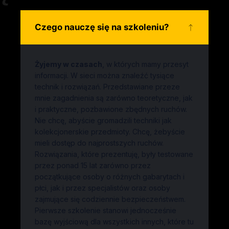
Czego nauczę się na szkoleniu?
Żyjemy w czasach
, w których mamy przesyt
informacji. W sieci można znaleźć tysiące
technik i rozwiązań. Przedstawiane przeze
mnie zagadnienia są zarówno teoretyczne, jak
i praktyczne, pozbawione zbędnych ruchów.
Nie chcę, abyście gromadzili techniki jak
kolekcjonerskie przedmioty. Chcę, żebyście
mieli dostęp do najprostszych ruchów.
Rozwiązania, które prezentuję, były testowane
przez ponad 15 lat zarówno przez
początkujące osoby o różnych gabarytach i
płci, jak i przez specjalistów oraz osoby
zajmujące się codziennie bezpieczeństwem.
Pierwsze szkolenie stanowi jednocześnie
bazę wyjściową dla wszystkich innych, które tu