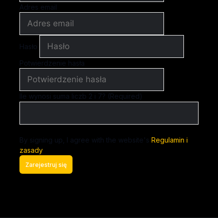
Adres email
Hasło
Potwierdzenie hasła
Ile wynosi suma liczb 2 i 7? (Required)
By signing up, I agree with the website's
Regulamin i
zasady
Zarejestruj się